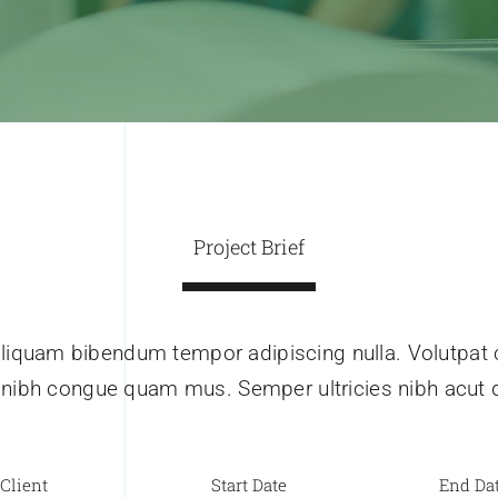
Project Brief
iquam bibendum tempor adipiscing nulla. Volutpat c
t nibh congue quam mus. Semper ultricies nibh acut d
Client
Start Date
End Da