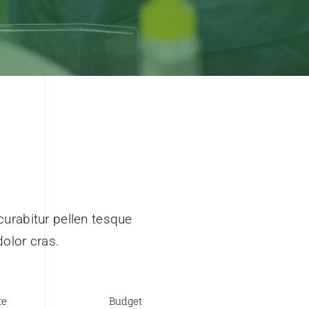
urabitur pellen tesque
olor cras.
te
Budget