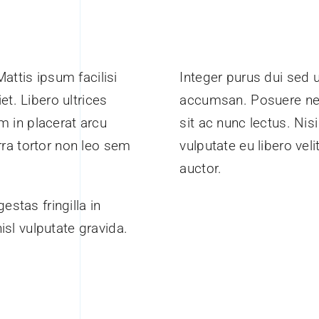
attis ipsum facilisi
Integer purus dui sed u
et. Libero ultrices
accumsan. Posuere ne
am in placerat arcu
sit ac nunc lectus. Nis
ra tortor non leo sem
vulputate eu libero ve
auctor.
estas fringilla in
nisl vulputate gravida.