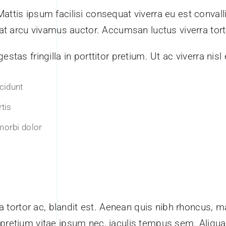
attis ipsum facilisi consequat viverra eu est convalli
cerat arcu vivamus auctor. Accumsan luctus viverra to
stas fringilla in porttitor pretium. Ut ac viverra nisl
ncidunt
rtis
morbi dolor
tortor ac, blandit est. Aenean quis nibh rhoncus, m
 pretium vitae ipsum nec, iaculis tempus sem. Aliqu