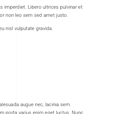
s imperdiet. Libero ultrices pulvinar et
rtor non leo sem sed amet justo.
 eu nisl vulputate gravida.
alesuada augue nec, lacinia sem.
am porta varius enim eget luctus. Nunc